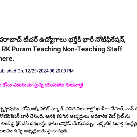
ైదరాబాద్ టీచర్ ఉద్యోగాలు భర్తీకి భారీ నోటిఫికేషన్,
APS RK Puram Teaching Non-Teaching Staff
here.
ublished On:
12/29/2024 08:20:00 PM
ోగాల కోసం ఎదురుచూస్తున్న యువతకు శుభవార్త!
ష్ణాపురం లోని ఆర్మీ పబ్లిక్ స్కూల్, వివిధ విభాగాల్లో ఖాళీగా టీచింగ్, నాన్-ట
ోటిఫికేషన్ జారీ చేసింది, ఆసక్తి కలిగిన అభ్యర్థులు అధికారిక వెబ్ సైట్ ను
ంక్ పై క్లిక్ చేసి దరఖాస్తు ఫామ్ డౌన్లోడ్ చేయవచ్చు.. ఇప్పటికే విద్యా సంస్థల్ల
భవం ఉన్న అభ్యర్థులకు ప్రాధాన్యత.