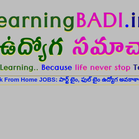
Skip to main content
 JOBS: పార్ట్ టైం, ఫుల్ టైం ఉద్యోగ అవకాశాల కోసం..
R