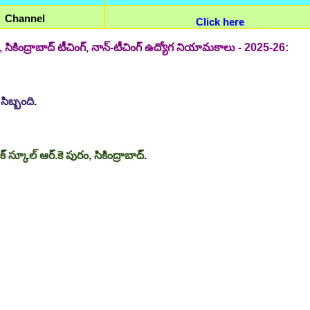
Channel
Click here
ురం, సికింద్రాబాద్ టీచింగ్, నాన్-టీచింగ్ ఉద్యోగ నియామకాలు - 2025-26:
ిబ్బంది
.
లిక్ స్కూల్ ఆర్.కె పురం, సికింద్రాబాద్
.