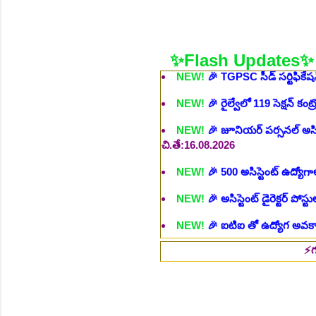
NEW!
🎉 TGPSC సీడ్ సర్టిఫికే
NEW!
🎉 రైల్వేలో 119 సెక్షన్ క
✨Flash Updates✨
NEW!
🎉 జూనియర్ పర్సనల్ అసిస్టె
చి.తే:16.08.2026
NEW!
🎉 500 అసిస్టెంట్ ఉద్యోగాల
NEW!
🎉 అసిస్టెంట్ డైరెక్టర్ పోస్
NEW!
🎉 ఐటిఐ తో ఉద్యోగ అవకాశా
NEW!
🎉 రైల్వేలో 6777 రాత పరీక
NEW!
🎉 రాత పరీక్ష లేకుండా! 68
⚡గమనిక :: ఉద్
NEW!
🎉 గ్రామీణ సోషల్ వర్కర్, అ
చి.తే:09.09.2026
NEW!
🎉 Hyd మెట్రోలో ఉద్యోగాల 