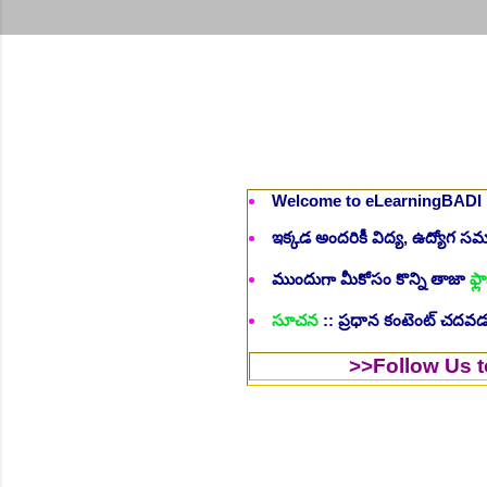
Welcome to eLearningBADI
ఇక్కడ అందరికీ విద్య, ఉద్యోగ 
ముందుగా మీకోసం కొన్ని తాజా
ఫ్లా
సూచన
:: ప్రధాన కంటెంట్ చదవడం
>>Follow Us to..
Get in