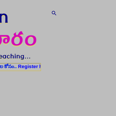
egister here
✨ ఆరోగ్య శాఖ నర్స్, టెక్నీషియన్, సెక్యూరిటీ