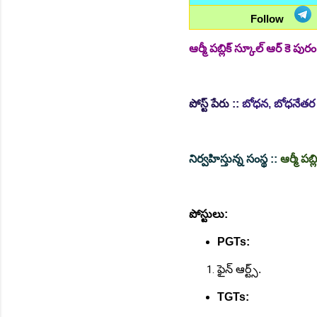
Follow
ఆర్మీ పబ్లిక్ స్కూల్ ఆర్ కె ప
పోస్ట్ పేరు ::
బోధన, బోధనేతర స
నిర్వహిస్తున్న సంస్థ ::
ఆర్మీ పబ్
పోస్టులు:
PGTs:
ఫైన్ ఆర్ట్స్.
TGTs: