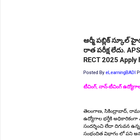
ఆర్మీ పబ్లిక్ స్కూల్ హ
రాత పరీక్ష లేదు. 
RECT 2025 Apply 
Posted By
eLearningBADI
P
టీచింగ్, నాన్-టీచింగ్ ఉద్య
తెలంగాణ, సికింద్రాబాద్, రామకృ
ఉద్యోగాల భర్తీకి అధికారికంగా న
సందర్శించి లేదా దిగువన ఉన్న లి
సంభందిత విభాగం లో పని అను