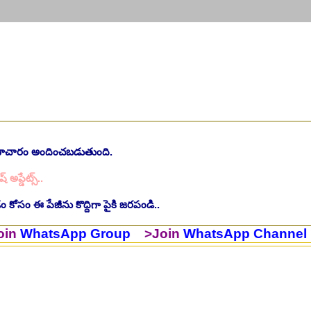
ింగ్ స్టాఫ్ పోస్టుల భర్తీ..Apply here
చి.తే:26.07.2026
ీషియన్, సెక్యూరిటీ, అకౌంటెంట్, వివిధ మెడికల్ స్టాప్ విభాగాల్లో శాశ్వత ఉద్యోగ
సమాచారం అందించబడుతుంది.
యాంక్ 338 అసిస్టెంట్ ఉద్యోగాలు..Apply here
చి.తే:07.08.2026
ష్ అప్డేట్స్..
టిఫికేషన్, 1853 పోస్టుల కోసం..Apply here
చి.తే:07.08.2026
 కోసం ఈ పేజీను కొద్దిగా పైకి జరపండి..
హాస్పిటల్ లో 67 నాన్-పారామెడికల్ ఉద్యోగాలు విడుదల..Apply here
చి.తే:1
tsApp Group
>Join
WhatsApp Channel
>Join
ాలు విడుదల, రెగ్యులర్ స్టాఫ్ నర్స్ పోస్ట్ కోసం..Apply here
చి.తే:10.08.2026
లో నాన్ టీచింగ్ ఉద్యోగాలు, లైఫ్ సెట్ కొలువులు..Apply here
చి.తే:10.08.202
షన్ ఆఫీసర్ ఉద్యోగాల కోసం..Apply here
చి.తే:12.08.2026