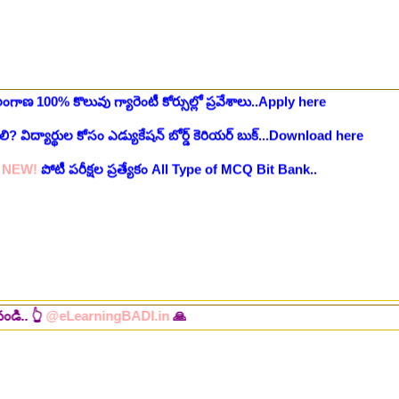
 2025-26..Download here
ంగాణ 100% కొలువు గ్యారెంటీ కోర్సుల్లో ప్రవేశాలు..Apply here
ి? విద్యార్థుల కోసం ఎడ్యుకేషన్ బోర్డ్ కెరియర్ బుక్...Download here
:
NEW!
పోటీ పరీక్షల ప్రత్యేకం All Type of MCQ Bit Bank..
@eLearningBADI.in
🙏