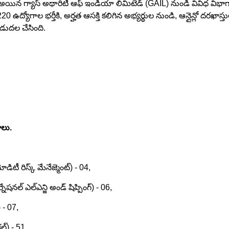
 అయిన గ్యాస్ అథారిటీ ఆఫ్ ఇండియా లిమిటెడ్ (GAIL) నుండి వివిధ విభాగా
ఉద్యోగాల భర్తీకి, అర్హత ఆసక్తి కలిగిన అభ్యర్థుల నుండి, ఆన్లైన్లో దరఖాస్
విడుదల చేసింది.
ాలు.
డిటీ రిస్క్ మేనేజ్మెంట్) - 04,
నేషనల్ ఎల్ఎన్జి అండ్ షిప్పింగ్) - 06,
) - 07,
ల్) - 51,