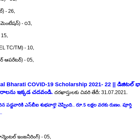
్) - 26,
ుమెంటేషన్) - ౦3,
- 15,
TEL TC/TM) - 10,
్ ఆపరేటర్) - 05,
tal Bharati COVID-19 Scholarship 2021- 22 || డిజిటల్ భ
ి వివరాలను ఇక్కడ చదవండి.
దరఖాస్తులకు చివరి తేదీ: 31.07.2021.
ిన పడ్డవారికి ఎస్‌బీఐ శుభవార్త! చెప్పింది.. రూ.5 లక్షల వరకు రుణం. పూర్తి
..
న్మెంటల్ ఇంజనీరింగ్) - 05,