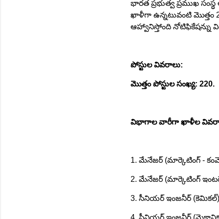
భారత ప్రభుత్వ ప్రముఖ సంస్థ
ఖాళీగా ఉన్నటువంటి మొత్తం 220 
ఆహ్వానిస్తోంది నోటిఫికేషన్ను 
పోస్టుల వివరాలు:
మొత్తం పోస్టుల సంఖ్య: 220.
విభాగాల వారీగా ఖాళీల వివర
1. మేనేజర్ (మార్కెటింగ్ - కంమో
2. మేనేజర్ (మార్కెటింగ్ ఇంటర్
3. సీనియర్ ఇంజనీర్ (కెమికల్
4. సీనియర్ ఇంజనీర్ (మెకానిక