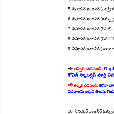
5. సీనియర్ ఇంజనీర్ (ఎలక్ట్రికల
6. సీనియర్ ఇంజనీర్ (ఇన్స్ట్ర
7. సీనియర్ ఇంజనీర్ (సివిల్) 
8. సీనియర్ ఇంజనీర్ (GAIL
9. సీనియర్ ఇంజనీర్ (బాయిలర
📢
తప్పక చదవండి:
Digi
కోవిడ్ స్కాలర్షిప్ పూర్త
📢
తప్పక చదవండి:
కరోనా బార
వివరాలను ఇక్కడ తెలుసుకోండి
10. సీనియర్ ఇంజనీర్ (ఎన్విరా