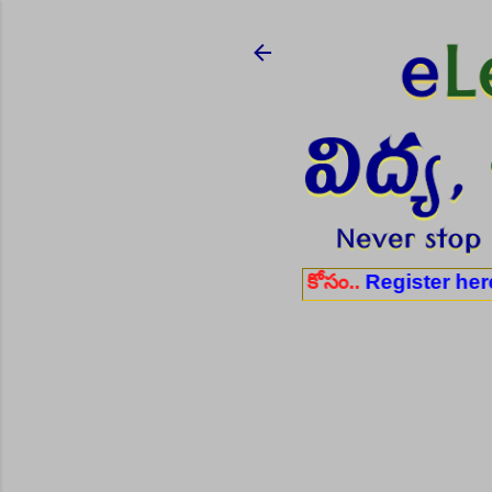
ఫుల్ టైం ఉద్యోగ అవకాశాల కోసం..
Register here
✨ ఆరో