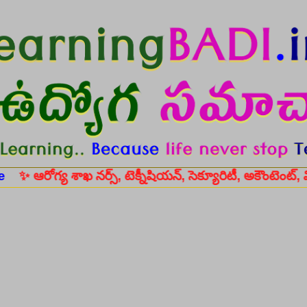
Skip to main content
గ్య శాఖ నర్స్, టెక్నీషియన్, సెక్యూరిటీ, అకౌంటెంట్, వివిధ మెడిక