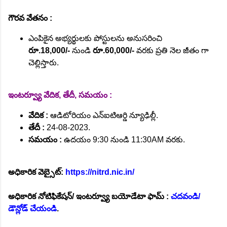
గౌరవ వేతనం :
ఎంపికైన అభ్యర్థులకు పోస్టులను అనుసరించి
రూ.18,000/-
నుండి
రూ.60,000/-
వరకు ప్రతి నెల జీతం గా
చెల్లిస్తారు.
ఇంటర్వ్యూ వేదిక, తేదీ, సమయం :
వేదిక :
ఆడిటోరియం ఎన్ఐటిఆర్డి న్యూఢిల్లీ.
తేదీ :
24-08-2023.
సమయం :
ఉదయం 9:30 నుండి 11:30AM వరకు.
అధికారిక వెబ్సైట్:
https://nitrd.nic.in/
అధికారిక నోటిఫికేషన్/ ఇంటర్వ్యూ బయోడేటా ఫామ్ :
చదవండి/
డౌన్లోడ్ చేయండి
.