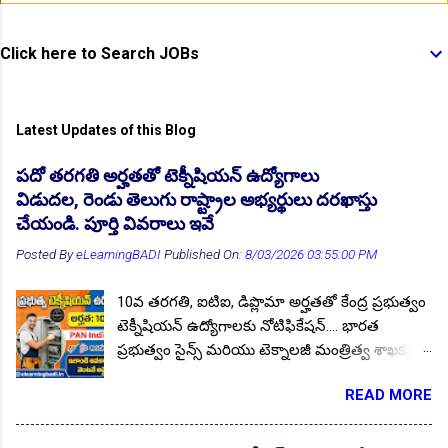
👆Online Applications Ends on 10-August-2026
Click here to Search JOBs
Latest Updates of this Blog
పదో తరగతి అర్హతతో టెక్నీషియన్ ఉద్యోగాలు
విడుదల, రెండు తెలుగు రాష్ట్రాల అభ్యర్థులు దరఖాస్తు
చేయండి. పూర్తి వివరాలు ఇవే
Posted By
eLearningBADI
Published On:
8/03/2026 03:55:00 PM
👆Online Applications Ends on 10-August-2026
10వ తరగతి, ఐటిఐ, డిప్లొమా అర్హతతో కేంద్ర ప్రభుత్వం
టెక్నీషియన్ ఉద్యోగాలకు నోటిఫికేషన్.... భారత
ప్రభుత్వం సైన్స్ మరియు టెక్నాలజీ మంత్రిత్వ శాఖకు
చెందిన, కౌన్సిల్ ఆఫ్ సైంటిఫిక్ & ఇండస్ట్రియల్ రీసెర్చ్
READ MORE
(CSIR) లో ఖాళీగా ఉన్నటువంటి టెక్నీషియన్ పోస్టుల
భర్తీకి అర్హులైన భారతీయ అభ్యర్థుల నుండి ఆన్లైన్
దరఖాస్తులను ఆహ్వానిస్తున్న నోటిఫికేషన్ జారీ చేసింది.