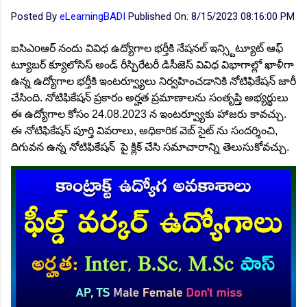
Posted By
eLearningBADI
Published On:
8/15/2023 08:16:00 PM
ఐసిఎoఆర్ నందు వివిధ ఉద్యోగాల భర్తీకి నేషనల్ ఇన్స్టిట్యూట్ ఆఫ్
ట్యూబర్ క్యూలోసిస్ అండ్ రీస్పిరేటరీ డిసీజెస్ వివిధ విభాగాల్లో ఖాళీగా
ఉన్న ఉద్యోగాల భర్తీకి ఇంటర్వ్యూలు నిర్వహించడానికి నోటిఫికేషన్ జారీ
చేసింది. నోటిఫికేషన్ ప్రకారం అర్హత ప్రమాణాలను సంతృప్తి అభ్యర్థులు
ఈ ఉద్యోగాల కోసం 24.08.2023 న ఇంటర్వ్యూకు హాజరు కావచ్చు.
ఈ నోటిఫికేషన్ పూర్తి వివరాలు, అధికారిక వెబ్ సైట్ ను సందర్శించి,
దిగువన ఉన్న నోటిఫికేషన్ పై క్లిక్ చేసి సమాచారాన్ని తెలుసుకోవచ్చు.