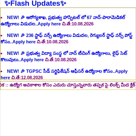
✨Flash Updates✨
NEW!
🎉 236 స్టాఫ్ నర్స్ ఉద్యోగాలు విడుదల, రెగ్యులర్ స్టాఫ్ నర్స్ పోస్ట్
కోసం..Apply here
చి.తే:10.08.2026
NEW!
🎉 ప్రభుత్వ విద్యా సంస్థ లో నాన్ టీచింగ్ ఉద్యోగాలు, లైఫ్ సెట్
కొలువులు..Apply here
చి.తే:10.08.2026
NEW!
🎉 TGPSC సీడ్ సర్టిఫికేషన్ ఆఫీసర్ ఉద్యోగాల కోసం..Apply
here
చి.తే:12.08.2026
NEW!
🎉 రైల్వేలో 119 సెక్షన్ కంట్రోలర్ ఉద్యోగాలు విడుదల..Apply
here
చి.తే:14.08.2026
NEW!
🎉 జూనియర్ పర్సనల్ అసిస్టెంట్, స్టెనోగ్రాఫర్, అప్పర్ డివిజన్ క్లర్క్
ాశాల కోసం ఎదురు చూస్తున్నవారు తప్పక పై లింక్స్ మీద క్లిక్ చేసి చదవండి.
242 ఉద్యోగాలు విడుదల..Apply here
చి.తే:16.08.2026
NEW!
🎉 500 అసిస్టెంట్ ఉద్యోగాల భర్తీకి ప్రకటన.. తెలుగు రాష్ట్రాల్లో
ఖాళీలు..Apply here
చి.తే:17.08.2026
NEW!
🎉 అసిస్టెంట్ డైరెక్టర్ పోస్టుల భర్తీ..Apply here
చి.తే:17.08.2026
NEW!
🎉 ఐటిఐ తో ఉద్యోగ అవకాశాలు: రాత పరీక్ష లేకుండా! 200 ఖాళీల
భర్తీ..Apply here
చి.తే:19.08.2026