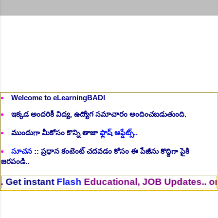
Welcome to eLearningBADI
ఇక్కడ అందరికీ విద్య, ఉద్యోగ సమాచారం అందించబడుతుంది.
ముందుగా మీకోసం కొన్ని తాజా
ఫ్లాష్ అప్డేట్స్..
సూచన
:: ప్రధాన కంటెంట్ చదవడం కోసం ఈ పేజీను కొద్దిగా పైకి
జరపండి..
nt
Flash
Educational, JOB Updates.. on Your Mob