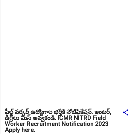
NEW!
🎉 టెన్త్ తర్వాత ఏం చేయాలి? విద్యార్థుల కోసం ఎడ్యుకేషన్ బోర్డ్
కెరియర్ బుక్...Download here
Daily 10 G.K MCQ Practice :
NEW!
పోటీ పరీక్షల ప్రత్యేకం All
Type of MCQ Bit Bank..
ఫీల్డ్ వర్కర్ ఉద్యోగాల భర్తీకి నోటిఫికేషన్. ఇంటర్,
డిగ్రీలు మిస్ అవ్వకండి. ICMR NITRD Field
Worker Recruitment Notification 2023
Apply here.