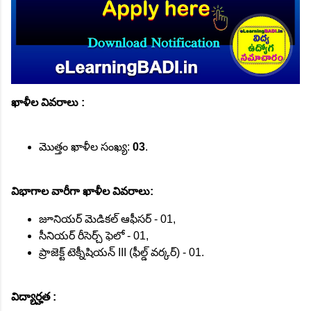
ఖాళీల వివరాలు :
మొత్తం ఖాళీల సంఖ్య:
03
.
విభాగాల వారీగా ఖాళీల వివరాలు:
జూనియర్ మెడికల్ ఆఫీసర్ - 01,
సీనియర్ రీసెర్చ్ ఫెలో - 01,
ప్రాజెక్ట్ టెక్నీషియన్ III (ఫీల్డ్ వర్కర్) - 01.
విద్యార్హత :