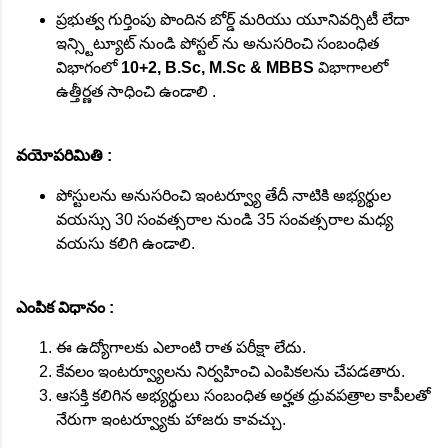
ప్రభుత్వ గుర్తింపు పొందిన బోర్డ్ మరియు యూనివర్సిటీ లేదా
ఇన్స్టిట్యూట్ నుండి పోస్టల్ ను అనుసరించి సంబంధిత
విభాగంలో
10+2, B.Sc, M.Sc & MBBS
విభాగాలలో
ఉత్తీర్ణత సాధించి ఉండాలి .
వయోపరిమితి :
పోస్టులను అనుసరించి ఇంటర్వ్యూ తేదీ నాటికి అభ్యర్థుల
వయస్సు 30 సంవత్సరాల నుండి 35 సంవత్సరాల మధ్య
వయసు కలిగి ఉండాలి.
ఎంపిక విధానం :
ఈ ఉద్యోగాలకు ఎలాంటి రాత పరీక్షా లేదు.
కేవలం ఇంటర్వ్యూలను నిర్వహించి ఎంపికలను చేపడతారు.
ఆసక్తి కలిగిన అభ్యర్థులు సంబంధిత అర్హత ధ్రువపత్రాల కాపీలతో
నేరుగా ఇంటర్వ్యూకు హాజరు కావచ్చు.