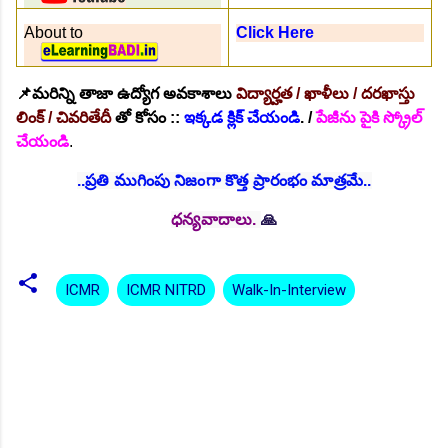
About to
Click Here
📌మరిన్ని తాజా ఉద్యోగ అవకాశాలు
విద్యార్హత / ఖాళీలు / దరఖాస్తు
లింక్ / చివరితేదీ
తో
కోసం ::
ఇక్కడ క్లిక్ చేయండి
. /
పేజీను పైకి స్క్రోల్
చేయండి
.
..ప్రతి ముగింపు నిజంగా కొత్త ప్రారంభం మాత్రమే..
ధన్యవాదాలు.
🙏
ICMR
ICMR NITRD
Walk-In-Interview
C
o
m
m