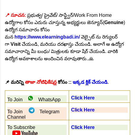
📍 సూచన:
ప్రభుత్వ/ ప్రైవేట్/ సాఫ్ట్వేర్/Work From Home
ఉద్యోగాల కోసం ఎదురు చూస్తున్న అభ్యర్థులు జెన్యూన్(
Genuine
)
ఉద్యోగ సమాచారం కోసం
మన
https://www.elearningbadi.in/
వెబ్సైట్ ను రెగ్యులర్
గా
Visit
చేయండి, మరియు దరఖాస్తు చేయండి. అలాగే అ ఉద్యోగ
సమాచారాన్ని మీ బంధు/ మిత్రులకు కూడా షేర్ చేయండి. వారికి
ఉద్యోగ అవకాశాలను అందించిన వరావుతారు..🙏
📌
మరిన్ని
తాజా నోటిఫికేషన్ల
కోసం ::
ఇక్కడ క్లిక్ చేయండి
.
Click Here
To Join
WhatsApp
Click Here
To Join
Telegram
Channel
To Subscribe
Click Here