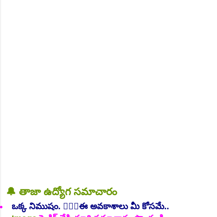
NEW!
🔔 తాజా ఉద్యోగ సమాచారం
👆Online Applications Ends on 06-August-2026
ఒక్క నిముషం. 💁🏻‍♂️ఈ అవకాశాలు మీ కోసమే..