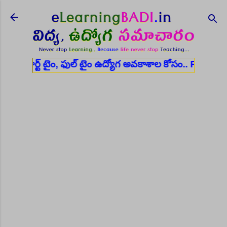
Skip to main content
 ఫుల్ టైం ఉద్యోగ అవకాశాల కోసం..
Register here
✨ ఆర