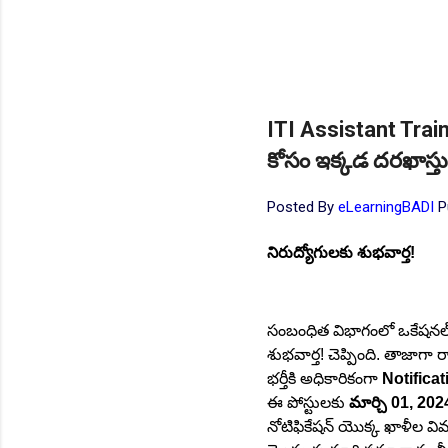
ITI Assistant Train
కోసం ఇక్కడ దరఖాస్త
Posted By
eLearningBADI
P
నిరుద్యోగులకు శుభవార్త!
సంబంధిత విభాగంలో ఒకేషనల్ డిగ
శుభవార్త! చెప్పింది. తాజాగా రా
భర్తీకి అధికారికంగా
Notifica
ఈ పోస్టులకు
మార్చి 01, 202
నోటిఫికేషన్ యొక్క ఖాళీల వివ