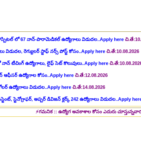
టిఫికేషన్, 1853 పోస్టుల కోసం..Apply here
చి.తే:07.08.2026
హాస్పిటల్ లో 67 నాన్-పారామెడికల్ ఉద్యోగాలు విడుదల..Apply here
చి.తే:1
ాలు విడుదల, రెగ్యులర్ స్టాఫ్ నర్స్ పోస్ట్ కోసం..Apply here
చి.తే:10.08.2026
లో నాన్ టీచింగ్ ఉద్యోగాలు, లైఫ్ సెట్ కొలువులు..Apply here
చి.తే:10.08.202
షన్ ఆఫీసర్ ఉద్యోగాల కోసం..Apply here
చి.తే:12.08.2026
ంట్రోలర్ ఉద్యోగాలు విడుదల..Apply here
చి.తే:14.08.2026
ంట్, స్టెనోగ్రాఫర్, అప్పర్ డివిజన్ క్లర్క్ 242 ఉద్యోగాలు విడుదల..Apply her
 భర్తీకి ప్రకటన.. తెలుగు రాష్ట్రాల్లో ఖాళీలు..Apply here
చి.తే:17.08.2026
టుల భర్తీ..Apply here
చి.తే:17.08.2026
⚡గమనిక :: ఉద్యోగ అవకాశాల కోసం ఎదురు చూస్తున్నవారు తప్పక పై లింక
లు: రాత పరీక్ష లేకుండా! 200 ఖాళీల భర్తీ..Apply here
చి.తే:19.08.2026
్ష లేకుండా! ఉద్యోగాల భర్తీ..Apply here
చి.తే:19.08.2026