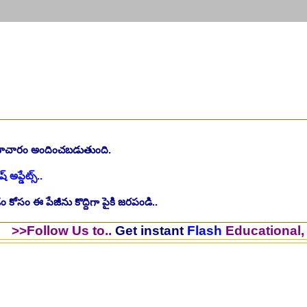
సమాచారం అందించబడుతుంది.
ష్ అప్డేట్స్..
 కోసం ఈ పేజీను కొద్దిగా పైకి జరపండి..
ow Us to..
Get instant
Flash
Educational, JOB Upd