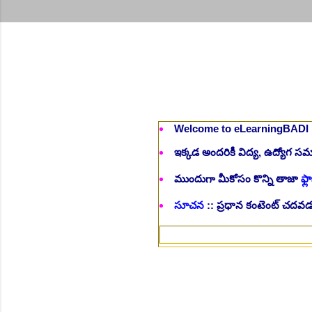
Welcome to eLearningBADI
ఇక్కడ అందరికీ విద్య, ఉద్యోగ 
ముందుగా మీకోసం కొన్ని తాజా
ఫ్లా
సూచన
:: ప్రధాన కంటెంట్ చదవడం
>>Foll