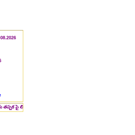
0.08.2026
6
e
్స్ మీద క్లిక్ చేసి చదవండి.. 👆
@eLearningBADI.in
🙏