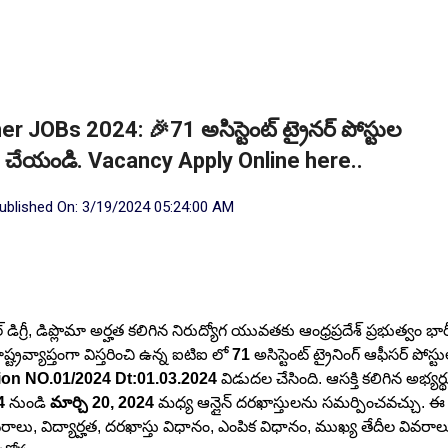
er JOBs 2024: 🎉71 అసిస్టెంట్ ట్రైనర్ పోస్టుల
ు చేయండి. Vacancy Apply Online here..
ublished On:
3/19/2024 05:24:00 AM
్రీ, డిప్లొమా అర్హత కలిగిన నిరుద్యోగ యువతకు ఆంధ్రప్రదేశ్ ప్రభుత్వం భార
ష్ట్రవ్యాప్తంగా విస్తరించి ఉన్న ఐటిఐ లో
71
అసిస్టెంట్ ట్రైనింగ్ ఆఫీసర్ పోస్ట
tion NO.01/2024 Dt:01.03.2024
విడుదల చేసింది. ఆసక్తి కలిగిన అభ్యర్
4
నుండి
మార్చి 20, 2024
మధ్య ఆన్లైన్ దరఖాస్తులను సమర్పించవచ్చు. ఈ
రాలు, విద్యార్హత, దరఖాస్తు విధానం, ఎంపిక విధానం, ముఖ్య తేదీల వివరాల