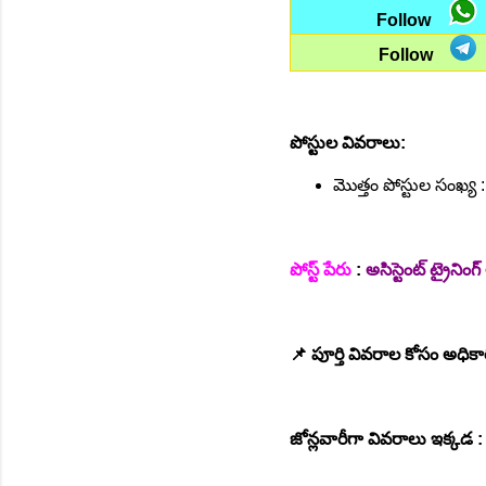
Follow
Follow
పోస్టుల వివరాలు:
మొత్తం పోస్టుల సంఖ్య 
పోస్ట్ పేరు
:
అసిస్టెంట్ ట్రైనింగ
📌 పూర్తి వివరాల కోసం అధికా
జోన్లవారీగా వివరాలు ఇక్కడ :