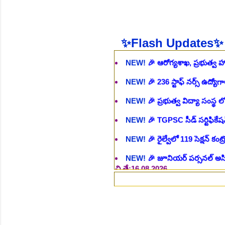
NEW!
🎉 భారతీయ రైల్వే భారీ నో
NEW!
🎉 ఆరోగ్యశాఖ, ప్రభుత్వ 
✨Flash Updates✨
NEW!
🎉 236 స్టాఫ్ నర్స్ ఉద్యోగ
NEW!
🎉 ప్రభుత్వ విద్యా సంస్థ 
NEW!
🎉 TGPSC సీడ్ సర్టిఫికే
NEW!
🎉 రైల్వేలో 119 సెక్షన్ క
NEW!
🎉 జూనియర్ పర్సనల్ అసిస్టె
చి.తే:16.08.2026
NEW!
🎉 500 అసిస్టెంట్ ఉద్యోగాల
NEW!
🎉 అసిస్టెంట్ డైరెక్టర్ పోస్
NEW!
🎉 ఐటిఐ తో ఉద్యోగ అవకాశా
NEW!
🎉 రైల్వేలో 6777 రాత పరీక