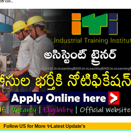
కోసం..
Follow US for More ✨Latest Update's