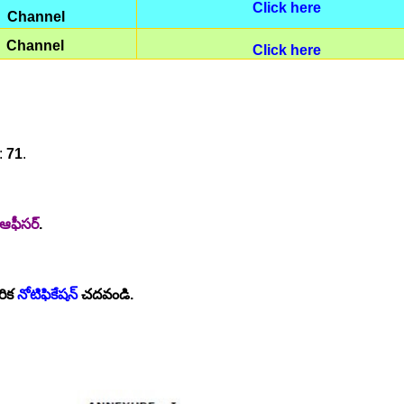
Click here
Channel
Channel
Click here
::
71
.
్ ఆఫీసర్
.
రిక
నోటిఫికేషన్
చదవండి.