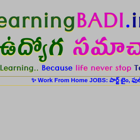
Skip to main content
✨ Work From Home JOBS: పార్ట్ టైం, ఫుల్ టైం ఉద్య