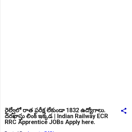
Daily 10 G.K MCQ Practice :
NEW!
పోటీ పరీక్షల ప్రత్యేకం All
Type of MCQ Bit Bank..
రైల్వేలో రాత పరీక్ష లేకుండా 1832 ఉద్యోగాలు.
దరఖాస్తు లింక్ ఇక్కడ | Indian Railway ECR
RRC Apprentice JOBs Apply here.