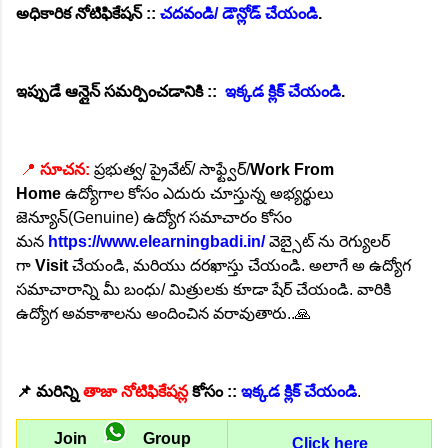
అధికారిక నోటిఫికేషన్ ::
చదవండి/ డౌన్లోడ్ చేయండి
.
ఇప్పుడే ఆన్లైన్ సమర్పించడానికి ::
ఇక్కడ క్లిక్ చేయండి
.
📍
సూచన:
ప్రభుత్వ/ ప్రైవేట్/ సాఫ్ట్వేర్/
Work From
Home
ఉద్యోగాల కోసం ఎదురు చూస్తున్న అభ్యర్థులు
జెన్యూన్(
Genuine
) ఉద్యోగ సమాచారం కోసం
మన
https://www.elearningbadi.in/
వెబ్సైట్ ను రెగ్యులర్
గా
Visit
చేయండి, మరియు దరఖాస్తు చేయండి. అలాగే అ ఉద్యోగ
సమాచారాన్ని మీ బంధు/ మిత్రులకు కూడా షేర్ చేయండి. వారికి
ఉద్యోగ అవకాశాలను అందించిన వరావుతారు..🙏
📌
మరిన్ని
తాజా నోటిఫికేషన్ల
కోసం ::
ఇక్కడ క్లిక్ చేయండి
.
Join
Group
Click here