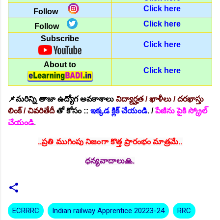
Click here
Follow
Click here
Follow
Subscribe
Click here
About to
Click here
📌మరిన్ని తాజా ఉద్యోగ అవకాశాలు
విద్యార్హత / ఖాళీలు / దరఖాస్తు
లింక్ / చివరితేదీ
తో
కోసం ::
ఇక్కడ క్లిక్ చేయండి
. /
పేజీను పైకి స్క్రోల్
చేయండి
.
..ప్రతి ముగింపు నిజంగా కొత్త ప్రారంభం మాత్రమే..
ధన్యవాదాలు🙏.
ECRRRC
Indian railway Apprentice 20223-24
RRC