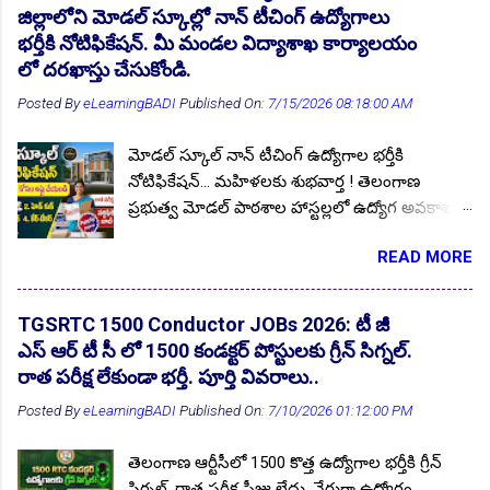
యువకులు & నిరుద్యోగులకు ముఖ్య గమనిక.. ఇక్కడ
ఇండియా CRP ...
జిల్లాలోని మోడల్ స్కూల్లో నాన్ టీచింగ్ ఉద్యోగాలు
అందించబడుతున్న సమాచారం ఖచ్చితమైనదని (
భర్తీకి నోటిఫికేషన్. మీ మండల విద్యాశాఖ కార్యాలయం
Genuine ). మీరు తెలుసుకోవడానికి ప్రతి ఆర్టికల్
లో దరఖాస్తు చేసుకోండి.
నందు, దానికి సంబంధించిన ముఖ్య లింకులు క్రింద
Posted By
eLearningBADI
Published On:
7/15/2026 08:18:00 AM
ఇవ్వడం జరుగుతుంది. వాటిపై క్లిక్ చేసి సమాచారాన్ని
తెలుసుకోవచ్చు. ముఖ్య సమాచారం తెలుసుకోవడానికి
మోడల్ స్కూల్ నాన్ టీచింగ్ ఉద్యోగాల భర్తీకి
ప్రతి పేజీను కొద్దిగా పైకి స్క్రోల్ అప్ చేయండి. దిగువన
👆 Download here
నోటిఫికేషన్... మహిళలకు శుభవార్త ! తెలంగాణ
పూర్తి సమాచారం మీ కళ్ళకు కట్టినట్టు ఉంటుంది.
ప్రభుత్వ మోడల్ పాఠశాల హాస్టల్లలో ఉద్యోగ అవకాశాల
నచ్చితే ఫాలో అవ్వండి ఉద్యోగాలను సాధించుకోండి.
కోసం ఎదురుచూస్తున్న నిరుద్యోగ యువతకు శుభవార్త!
నోటిఫికేషన్ పూర్తి వివరాలు, దరఖాస్తు విధానం కోసం..
READ MORE
మహబూబాబాద్ జిల్లాలోని వివిధ మోడల్ పాఠశాల
ఈ వీడియో చూడండి. 📌 తెలంగాణ 33 జిల్లా...
హాస్టల్లలో నాన్ టీచింగ్ ఉద్యోగాల భర్తీకి స్థానిక జిల్లా
నిరుద్యోగ యువత నుండి దరఖాస్తులు ఆహ్వానిస్తూ
TGSRTC 1500 Conductor JOBs 2026: టీ జీ
జిల్లా విద్యాశాఖ అధికారి సత్యనారాయణ గారు ప్రకటన
ఎస్ ఆర్ టీ సీ లో 1500 కండక్టర్ పోస్టులకు గ్రీన్ సిగ్నల్.
విడుదల చేశారు. ఆసక్తి కలిగిన అభ్యర్థులు బయోడేటా
రాత పరీక్ష లేకుండా భర్తీ. పూర్తి వివరాలు..
ఫామ్ తో సంబంధిత అర్హత ధ్రువపత్రాల కాపీలను జత
Posted By
eLearningBADI
Published On:
7/10/2026 01:12:00 PM
చేసి 15.07.2026 సాయంత్రం 04:00 గంటల లోపు
దరఖాస్తులను సమర్పించుకోవాలి. ఉద్యోగ ప్రకటన పూర్తి
తెలంగాణ ఆర్టీసీలో 1500 కొత్త ఉద్యోగాల భర్తీకి గ్రీన్
వివరాలు మీకోసం ఇక్కడ. Follow US for More
సిగ్నల్, రాత పరీక్ష ఫీజు లేదు. నేరుగా ఉద్యోగం.