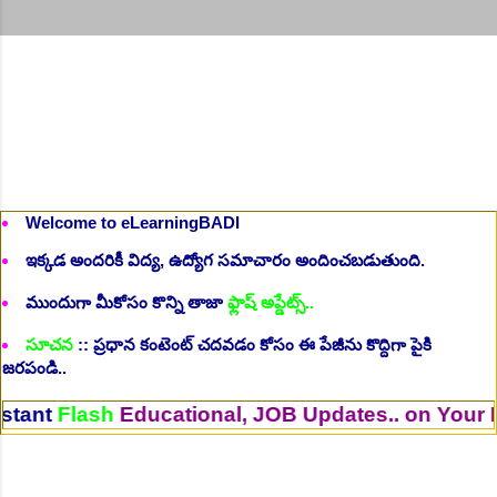
Welcome to eLearningBADI
ఇక్కడ అందరికీ విద్య, ఉద్యోగ సమాచారం అందించబడుతుంది.
ముందుగా మీకోసం కొన్ని తాజా
ఫ్లాష్ అప్డేట్స్..
సూచన
:: ప్రధాన కంటెంట్ చదవడం కోసం ఈ పేజీను కొద్దిగా పైకి
జరపండి..
sh
Educational, JOB Updates.. on Your Mobile. 