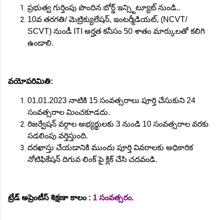
ప్రభుత్వ గుర్తింపు పొందిన బోర్డ్ ఇన్స్టిట్యూట్ నుండి..
10వ తరగతి/ మెట్రిక్యులేషన్, ఇంటర్మీడియట్, (NCVT/
SCVT) నుండీ ITI అర్హత కనీసం 50 శాతం మార్కులతో కలిగి
ఉండాలి.
వయోపరిమితి:
01.01.2023 నాటికి 15 సంవత్సరాలు పూర్తి చేసుకుని 24
సంవత్సరాల మించకూడదు.
రిజర్వేషన్ వర్గాల అభ్యర్థులకు 3 నుండి 10 సంవత్సరాల వరకు
సడలింపు వర్తిస్తుంది.
దరఖాస్తు చేయడానికి ముందు పూర్తి వివరాలకు అధికారిక
నోటిఫికేషన్ దిగువ లింక్ పై క్లిక్ చేసి చదవండి.
ట్రేడ్ అప్రెంటీస్ శిక్షణా కాలం :
1 సంవత్సరం
.