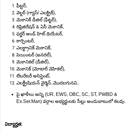
ఫీట్టర్,
వెల్డర్ (గ్యాస్/ ఎలక్ట్రిక్),
మెకానిక్ డీజిల్ (ఫీట్టర్),
రిఫ్రిజిరేషన్ & ఏసీ మెకానిక్,
ఫర్జర్ అండ్ హిట్ థియేటర్,
కార్పెంటర్,
ఎలక్ట్రానిక్ మెకానిక్,
పెయింటర్ (జనరల్),
మెకానికల్ (డీజిల్),
మెకానిక్ (మోటార్ వెహికల్),
లేబరేటరీ అసిస్టెంట్,
ఎలక్ట్రీషియన్ వైర్మెన్..మొదలగునవి..
పై ఖాళీలు అన్ని (UR, EWS, OBC, SC, ST, PWBD &
Ex.Ser.Man) వర్గాల అభ్యర్థులకు సీట్లు అందుబాటులో కలవు.
విద్యార్హత: