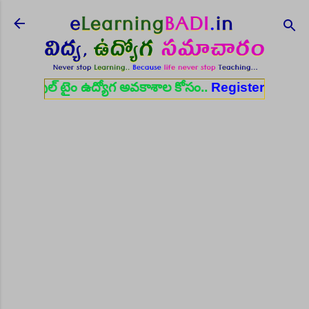
Skip to main content
ైం ఉద్యోగ అవకాశాల కోసం..
Register here
✨ ఆరోగ్య శాఖ