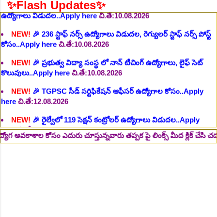
✨Flash Updates✨
కోసం..Apply here
చి.తే:10.08.2026
NEW!
🎉 ప్రభుత్వ విద్యా సంస్థ లో నాన్ టీచింగ్ ఉద్యోగాలు, లైఫ్ సెట్
కొలువులు..Apply here
చి.తే:10.08.2026
NEW!
🎉 TGPSC సీడ్ సర్టిఫికేషన్ ఆఫీసర్ ఉద్యోగాల కోసం..Apply
here
చి.తే:12.08.2026
NEW!
🎉 రైల్వేలో 119 సెక్షన్ కంట్రోలర్ ఉద్యోగాలు విడుదల..Apply
here
చి.తే:14.08.2026
NEW!
🎉 జూనియర్ పర్సనల్ అసిస్టెంట్, స్టెనోగ్రాఫర్, అప్పర్ డివిజన్ క్లర్క్
242 ఉద్యోగాలు విడుదల..Apply here
చి.తే:16.08.2026
ోసం ఎదురు చూస్తున్నవారు తప్పక పై లింక్స్ మీద క్లిక్ చేసి చదవండి.. 👆
@e
NEW!
🎉 500 అసిస్టెంట్ ఉద్యోగాల భర్తీకి ప్రకటన.. తెలుగు రాష్ట్రాల్లో
ఖాళీలు..Apply here
చి.తే:17.08.2026
NEW!
🎉 అసిస్టెంట్ డైరెక్టర్ పోస్టుల భర్తీ..Apply here
చి.తే:17.08.2026
NEW!
🎉 ఐటిఐ తో ఉద్యోగ అవకాశాలు: రాత పరీక్ష లేకుండా! 200 ఖాళీల
భర్తీ..Apply here
చి.తే:19.08.2026
NEW!
🎉 రైల్వేలో 6777 రాత పరీక్ష లేకుండా! ఉద్యోగాల భర్తీ..Apply