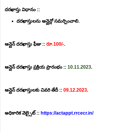
దరఖాస్తు విధానం ::
దరఖాస్తులను ఆన్లైన్లో సమర్పించాలి.
ఆన్లైన్ దరఖాస్తు ఫీజు ::
రూ.100/-
.
ఆన్లైన్ దరఖాస్తు ప్రక్రియ ప్రారంభం ::
10.11.2023
.
ఆన్లైన్ దరఖాస్తులకు చివరి తేదీ ::
09.12.2023
.
అధికారిక వెబ్సైట్ ::
https://actappt.rrcecr.in/