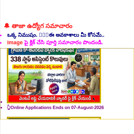
👆Online Applications Ends on 06-August-2026
🔔 తాజా ఉద్యోగ సమాచారం
ఒక్క నిముషం. 💁🏻‍♂️ఈ అవకాశాలు మీ కోసమే..
Image
పై క్లిక్ చేసి పూర్తి సమాచారం పొందండి.
👆Online Applications Ends on 07-August-2026