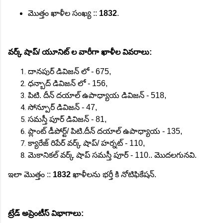
మొత్తం ఖాళీల సంఖ్య ::
1832
.
వర్క్ షాప్/ యూనిట్ ల వారీగా ఖాళీల వివరాలు:
దానపుర్ డివిజన్ లో - 675,
ధన్బాద్ డివిజన్ లో - 156,
పిటి. దీన్ దయాల్ ఉపాధ్యాయ డివిజన్ - 518,
సోన్పూర్ డివిజన్ - 47,
సమస్తీ పూర్ డివిజన్ - 81,
ప్లాంట్ డీపోర్ట్/ పిటి.దీన్ దయాల్ ఉపాధ్యాయ - 135,
క్యారేజ్ రిపేర్ వర్క్ షాప్/ హర్నట్ - 110,
మెకానికల్ వర్క్ షాప్ సమస్తీ పూర్ - 110.. మొదలగునవి.
ఇలా మొత్తం ::
1832
ఖాళీలను భర్తీ కి నోటిఫికేషన్.
ట్రేడ్ అప్రెంటీస్ విభాగాలు: