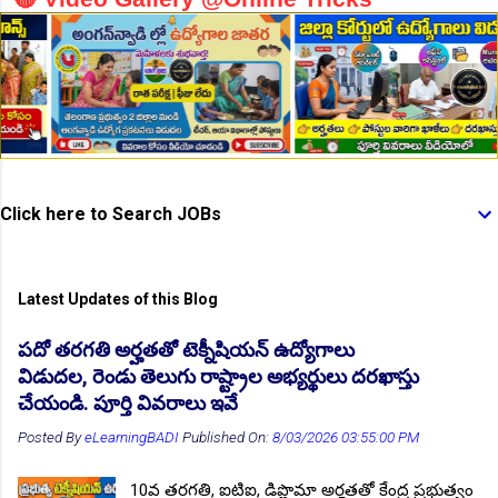
👆Online Applications Ends on 10-August-2026
Click here to Search JOBs
Latest Updates of this Blog
పదో తరగతి అర్హతతో టెక్నీషియన్ ఉద్యోగాలు
విడుదల, రెండు తెలుగు రాష్ట్రాల అభ్యర్థులు దరఖాస్తు
చేయండి. పూర్తి వివరాలు ఇవే
👆Online Applications Ends on 10-August-2026
Posted By
eLearningBADI
Published On:
8/03/2026 03:55:00 PM
10వ తరగతి, ఐటిఐ, డిప్లొమా అర్హతతో కేంద్ర ప్రభుత్వం