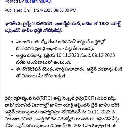
Posted By
eLearningBADI
Published On:
11/24/2023 08:56:00 PM
భారతీయ రైల్వే 10వతరగతి, ఇంటర్మీడియట్, ఐటిఐ తో 1832 యాక్ట్
అప్రెంటిస్ ఖాళీల భర్తీకి నోటిఫికేషన్.
ఎలాంటి రాతపరీక్ష లేదు! అకడమిక్/ టెక్నికల్ అర్హతల్లో
కనపరిచిన ప్రతిభ ఆధారంగా సీట్ల కేటాయింపు.
ఆన్లైన్ దరఖాస్తు ప్రక్రియ 10.11.2023 నుండి 09.12.2023
వరకు అందుబాటులో ఉంటుంది.
ఈ నోటిఫికేషన్ యొక్క పూర్తి సమాచారం, ఆన్లైన్ దరఖాస్తు లింక్
తో వివరాలు మీ కోసం ఇక్కడ..
రైల్వే రిక్రూట్మెంట్ సెల్(RRC) ఈస్ట్ సెంట్రల్ రైల్వే(ECR) వివిధ వర్క్
షాప్/ యూనిట్ విభాగాల్లో ఖాళీగా యాక్ట్ అప్రెంటీస్ ట్రేడ్ ఖాళీల భర్తీకి
ఆన్లైన్ దరఖాస్తులను ఆహ్వానిస్తూ నోటిఫికేషన్ ను 10.11.2023 న
విడుదల చేసింది. ఆసక్తి కలిగిన నిరుద్యోగ యువత ఈ అప్రెంటిస్ సీట్ల
కోసం ఆన్లైన్ దరఖాస్తులను డిసెంబర్ 09, 2023 సాయంత్రం 04:59