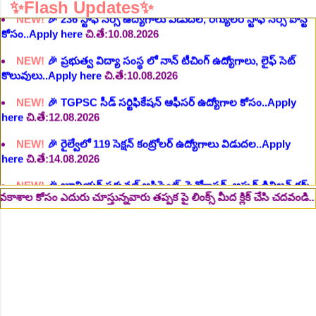
NEW!
🎉 ప్రభుత్వ విద్యా సంస్థ లో నాన్ టీచింగ్ ఉద్యోగాలు, లైఫ్ సెట్
✨Flash Updates✨
కొలువులు..Apply here
చి.తే:10.08.2026
NEW!
🎉 TGPSC సీడ్ సర్టిఫికేషన్ ఆఫీసర్ ఉద్యోగాల కోసం..Apply
here
చి.తే:12.08.2026
NEW!
🎉 రైల్వేలో 119 సెక్షన్ కంట్రోలర్ ఉద్యోగాలు విడుదల..Apply
here
చి.తే:14.08.2026
NEW!
🎉 జూనియర్ పర్సనల్ అసిస్టెంట్, స్టెనోగ్రాఫర్, అప్పర్ డివిజన్ క్లర్క్
242 ఉద్యోగాలు విడుదల..Apply here
చి.తే:16.08.2026
NEW!
🎉 500 అసిస్టెంట్ ఉద్యోగాల భర్తీకి ప్రకటన.. తెలుగు రాష్ట్రాల్లో
ఖాళీలు..Apply here
చి.తే:17.08.2026
ు చూస్తున్నవారు తప్పక పై లింక్స్ మీద క్లిక్ చేసి చదవండి.. 👆
@eLearni
NEW!
🎉 అసిస్టెంట్ డైరెక్టర్ పోస్టుల భర్తీ..Apply here
చి.తే:17.08.2026
NEW!
🎉 ఐటిఐ తో ఉద్యోగ అవకాశాలు: రాత పరీక్ష లేకుండా! 200 ఖాళీల
భర్తీ..Apply here
చి.తే:19.08.2026
NEW!
🎉 రైల్వేలో 6777 రాత పరీక్ష లేకుండా! ఉద్యోగాల భర్తీ..Apply
here
చి.తే:19.08.2026