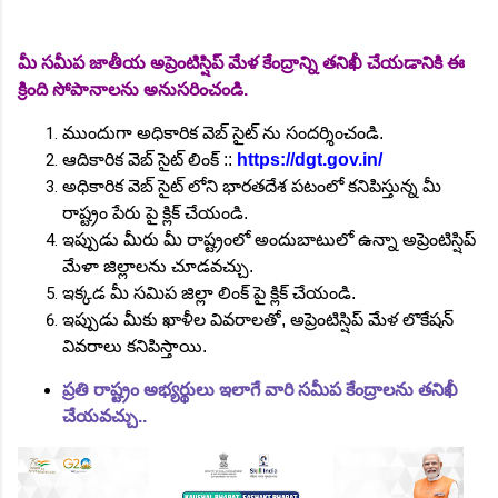
మీ సమీప జాతీయ అప్రెంటిస్షిప్ మేళ కేంద్రాన్ని తనిఖీ చేయడానికి ఈ
క్రింది సోపానాలను అనుసరించండి.
ముందుగా అధికారిక వెబ్ సైట్ ను సందర్శించండి.
ఆదికారిక వెబ్ సైట్ లింక్ ::
https://dgt.gov.in/
అధికారిక వెబ్ సైట్ లోని భారతదేశ పటంలో కనిపిస్తున్న మీ
రాష్ట్రం పేరు పై క్లిక్ చేయండి.
ఇప్పుడు మీరు మీ రాష్ట్రంలో అందుబాటులో ఉన్నా అప్రెంటిస్షిప్
మేళా జిల్లాలను చూడవచ్చు.
ఇక్కడ మీ సమిప జిల్లా లింక్ పై క్లిక్ చేయండి.
ఇప్పుడు మీకు ఖాళీల వివరాలతో, అప్రెంటిస్షిప్ మేళ లొకేషన్
వివరాలు కనిపిస్తాయి.
ప్రతి రాష్ట్రం అభ్యర్థులు ఇలాగే వారి సమీప కేంద్రాలను తనిఖీ
చేయవచ్చు..