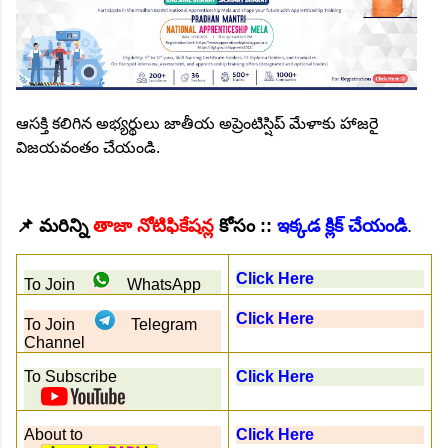
ఆసక్తి కలిగిన అభ్యర్థులు జాతీయ అప్రెంటిస్షిప్ మేళాకు హాజరై
విజయవంతం చేయండి.
📌
మరిన్ని
తాజా నోటిఫికేషన్ల
కోసం ::
ఇక్కడ క్లిక్ చేయండి
.
Click Here
To Join
WhatsApp
Click Here
To Join
Telegram
Channel
To Subscribe
Click Here
About to
Click Here