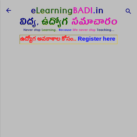
Skip to main content
ోగ అవకాశాల కోసం..
Register here
✨ ఆరోగ్య శాఖ నర్స్, ట