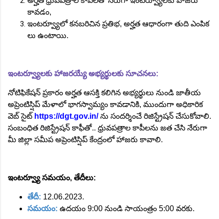
అర్హత ధ్రువపత్రాల కాపీలతో నేరుగా ఇంటర్వ్యూలకు హాజరు
కావడం,
ఇంటర్వ్యూలో కనబరిచిన ప్రతిభ, అర్హత ఆధారంగా తుది ఎంపిక
లు ఉంటాయి.
ఇంటర్వ్యూలకు హాజరయ్యే అభ్యర్థులకు సూచనలు:
నోటిఫికేషన్ ప్రకారం అర్హత ఆసక్తి కలిగిన అభ్యర్థులు నుండి జాతీయ
అప్రెంటిస్షిప్ మేళాలో భాగస్వామ్యం కావడానికి, ముందుగా అధికారిక
వెబ్ సైట్
https://dgt.gov.in/
ను సందర్శించే రిజిస్ట్రేషన్ చేసుకోవాలి.
సంబంధిత రిజిస్ట్రేషన్ కాఫీతో.. ధ్రువపత్రాల కాపీలను జత చేసి నేరుగా
మీ జిల్లా సమీప అప్రెంటిస్షిప్ కేంద్రంలో హాజరు కావాలి.
ఇంటర్వ్యూ సమయం, తేదీలు:
తేదీ:
12.06.2023.
సమయం:
ఉదయం 9:00 నుండి సాయంత్రం 5:00 వరకు.