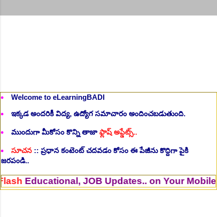
Welcome to eLearningBADI
ఇక్కడ అందరికీ విద్య, ఉద్యోగ సమాచారం అందించబడుతుంది.
ముందుగా మీకోసం కొన్ని తాజా
ఫ్లాష్ అప్డేట్స్..
సూచన
:: ప్రధాన కంటెంట్ చదవడం కోసం ఈ పేజీను కొద్దిగా పైకి
జరపండి..
tional, JOB Updates.. on Your Mobile. >Join
Wh