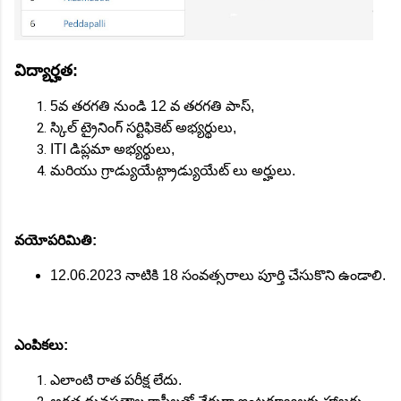
విద్యార్హత:
5వ తరగతి నుండి 12 వ తరగతి పాస్,
స్కిల్ ట్రైనింగ్ సర్టిఫికెట్ అభ్యర్థులు,
ITI డిప్లమా అభ్యర్థులు,
మరియు గ్రాడ్యుయేట్గ్రాడ్యుయేట్ లు అర్హులు.
వయోపరిమితి:
12.06.2023 నాటికి 18 సంవత్సరాలు పూర్తి చేసుకొని ఉండాలి.
ఎంపికలు:
ఎలాంటి రాత పరీక్ష లేదు.