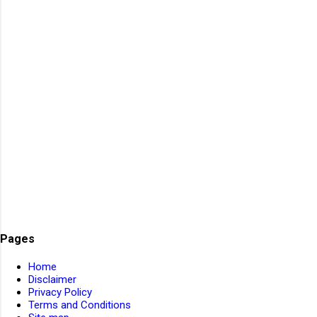
పోస్ట్ పేరు : బోధన సిబ్బంది. నిర్వహిస్తున్న సంస్థ : ఆర్మీ
పబ్లిక్ స్కూల్ గోల్కొండ. పోస్టులు : PGTs TGTs PRTs
Pre primary Teachers విద్యార్హత : ప్రభుత్వ గుర్తింపు
పొందిన యూనివర్సిటీ లేదా ఇన్స్టిట్యూట్ నుండి
పోస్టులను అనుసరించి సంబంధిత విభాగంలో డిగ్రీ, పీజీ,
బీఈడీ, డీ.ఈడీ లో అర్హత కలిగి ఉండాలి. సంబంధిత
సబ్జెక్టులు అనుభవం ఉన్నవారికి ప్రాధాన్యత ఉంటుంది.
🔰 ఇవీగో ప్రభుత్వ ఉ...
Pages
Home
Disclaimer
Privacy Policy
Terms and Conditions