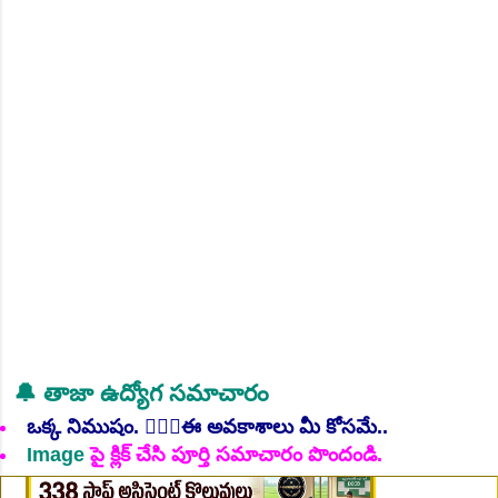
NEW!
👆Online Applications Ends on 06-August-2026
🔔 తాజా ఉద్యోగ సమాచారం
ఒక్క నిముషం. 💁🏻‍♂️ఈ అవకాశాలు మీ కోసమే..
Image
పై క్లిక్ చేసి పూర్తి సమాచారం పొందండి.