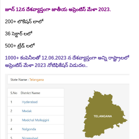
జూన్ 12న దేశవ్యాప్తంగా జాతీయ అప్రెంటిస్ మేళా 2023.
200+ లొకేషన్ లాలో
36 సెక్టార్ లలో
500+ ట్రేడ్ లలో
1000+ కంపెనీలతో 12.06.2023 న దేశవ్యాప్తంగా అన్ని రాష్ట్రాలలో
అప్రెంటిస్ మేళా 2023 నోటిఫికేషన్ విడుదల..