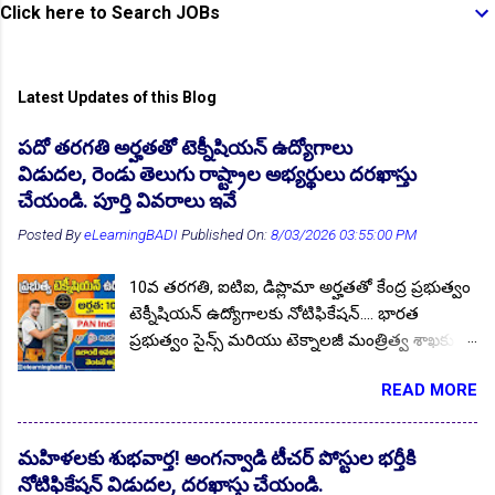
Click here to Search JOBs
Latest Updates of this Blog
పదో తరగతి అర్హతతో టెక్నీషియన్ ఉద్యోగాలు
👆Online Applications Ends on 10-August-2026
విడుదల, రెండు తెలుగు రాష్ట్రాల అభ్యర్థులు దరఖాస్తు
చేయండి. పూర్తి వివరాలు ఇవే
Posted By
eLearningBADI
Published On:
8/03/2026 03:55:00 PM
10వ తరగతి, ఐటిఐ, డిప్లొమా అర్హతతో కేంద్ర ప్రభుత్వం
టెక్నీషియన్ ఉద్యోగాలకు నోటిఫికేషన్.... భారత
ప్రభుత్వం సైన్స్ మరియు టెక్నాలజీ మంత్రిత్వ శాఖకు
చెందిన, కౌన్సిల్ ఆఫ్ సైంటిఫిక్ & ఇండస్ట్రియల్ రీసెర్చ్
READ MORE
(CSIR) లో ఖాళీగా ఉన్నటువంటి టెక్నీషియన్ పోస్టుల
భర్తీకి అర్హులైన భారతీయ అభ్యర్థుల నుండి ఆన్లైన్
👆Online Applications Ends on 12-August-2026
దరఖాస్తులను ఆహ్వానిస్తున్న నోటిఫికేషన్ జారీ చేసింది.
మహిళలకు శుభవార్త! అంగన్వాడి టీచర్ పోస్టుల భర్తీకి
అర్హులైన భారతీయ అభ్యర్థులు 04.07.2026 @
నోటిఫికేషన్ విడుదల, దరఖాస్తు చేయండి.