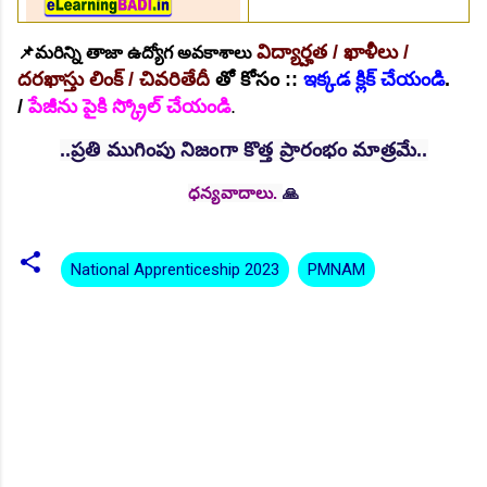
విద్యార్హత / ఖాళీలు /
📌మరిన్ని తాజా ఉద్యోగ అవకాశాలు
దరఖాస్తు లింక్ / చివరితేదీ
తో
కోసం ::
ఇక్కడ క్లిక్ చేయండి
.
/
పేజీను పైకి స్క్రోల్ చేయండి
.
..ప్రతి ముగింపు నిజంగా కొత్త ప్రారంభం మాత్రమే..
ధన్యవాదాలు.
🙏
National Apprenticeship 2023
PMNAM
C
o
m
m
e
n